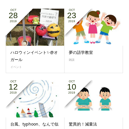
OCT
OCT
28
23
2019
2019
ハロウィンイベント✨@オ
夢の語学教室
ガール
雑談
イベント
OCT
OCT
12
10
2019
2019
台風、typhoon、なんで似
驚異的！減量法