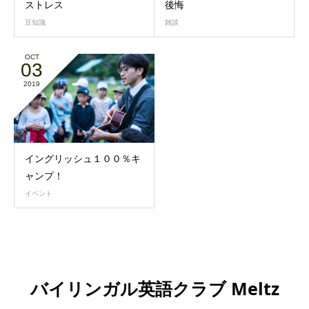
ストレス
後悔
豆知識
雑談
OCT
03
2019
イングリッシュ１００％キ
ャンプ！
イベント
バイリンガル英語クラブ Meltz