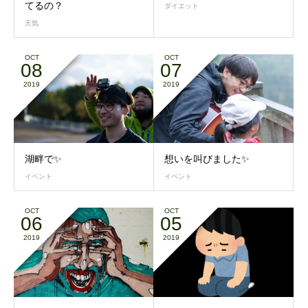
てるの？
ダイエット
天気
OCT
OCT
08
07
2019
2019
湖畔で✨
想いを叫びました✨
イベント
イベント
OCT
OCT
06
05
2019
2019