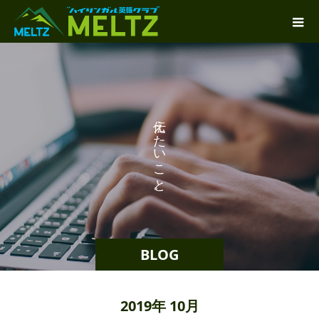
り
え
た
い
こ
と
。
BLOG
2019年 10月