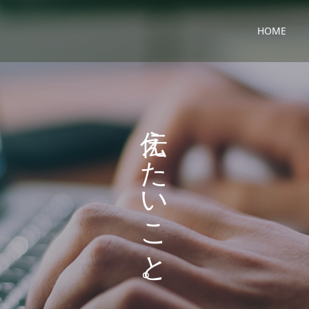
HOME
り
え
ま
た
す
い
こ
と
。