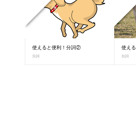
使えると便利！分詞②
使える
分詞
分詞