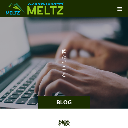
り
え
た
い
こ
と
。
BLOG
雑談