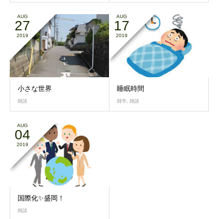
AUG
AUG
27
17
2019
2019
小さな世界
睡眠時間
雑談
雑学
,
雑談
AUG
04
2019
国際化✨盛岡！
雑談