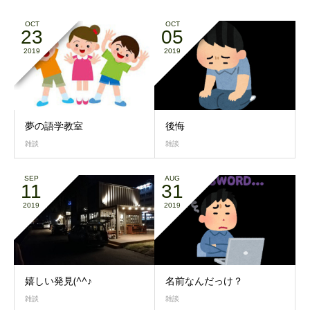
OCT
OCT
23
05
2019
2019
夢の語学教室
後悔
雑談
雑談
SEP
AUG
11
31
2019
2019
嬉しい発見(^^♪
名前なんだっけ？
雑談
雑談