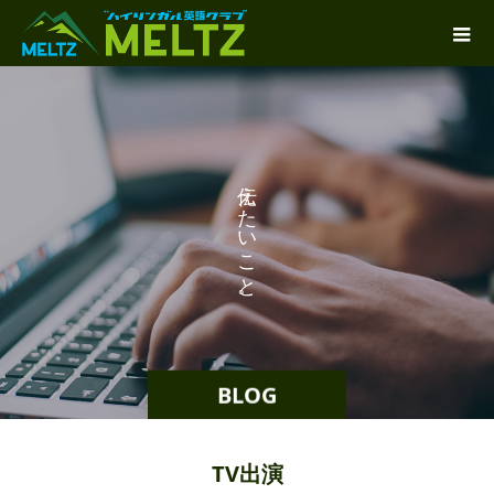
え
た
い
こ
と
。
BLOG
TV出演