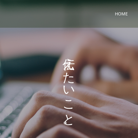
HOME
り
え
ま
た
す
い
。
こ
と
。