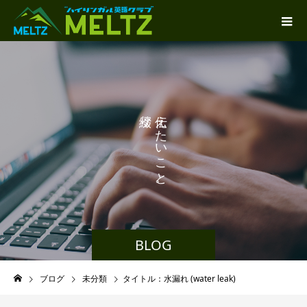
り
え
ま
た
す
い
こ
と
。
BLOG
ブログ
未分類
タイトル：水漏れ (water leak)